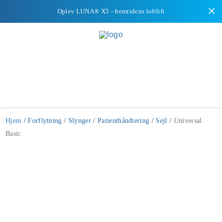
Oplev LUNA® X5 - fremtidens loftlift
Hjem
/
Forflytning
/
Slynger
/
Patienthåndtering
/
Sejl
/
Universal
Basic