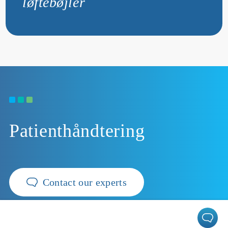
løftebøjler
Patienthåndtering
Contact our experts